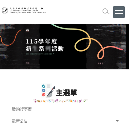
跳
到
主
要
內
容
區
活動行事曆
最新公告