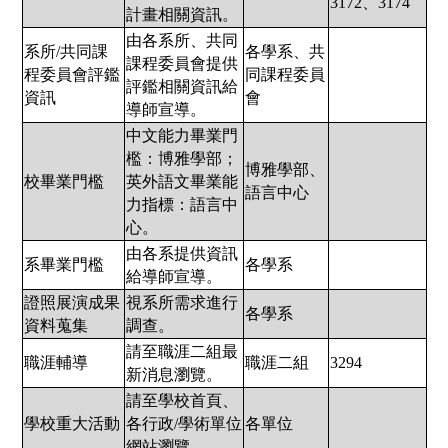
3172、3174
計畫相關資訊。
由各系所、共同
系所/共同課
各學系、共
課程委員會提供
程委員會評鑑
同課程委員
評鑑相關資訊給
資訊
會
導師宣導。
中文能力畢業門
檻：博雅學部；
博雅學部、
校畢業門檻
英外語文畢業能
語言中心
力指標：語言中
心。
由各系提供資訊
系畢業門檻
各學系
給導師宣導。
證照展演成果
視系所需求進行
各學系
資料蒐集
調查。
請至職涯二組最
職涯輔導
職涯二組
3294
新消息瀏覽。
請至學校首頁、
學校重大活動
各行政/學術單位
各單位
網站瀏覽。