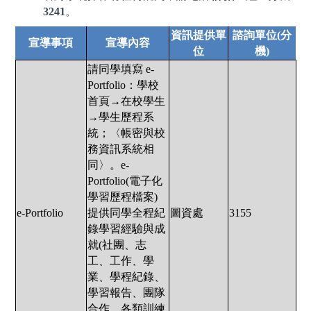
3241
。
資訊提供單
諮詢單位(分
宣導事項
宣導內容
位
機)
請同學填寫 e-
Portfolio：學校
首頁→在校學生
→學生歷程系
統；〈帳密與校
務資訊系統相
同〉。e-
Portfolio(電子化
學習歷程檔案)
e-Portfolio
提供同學全程紀
圖資處
3155
錄學習經驗與成
就(社團、志
工、工作、學
業、學程紀錄、
學習報告、團隊
合作、各類訓練