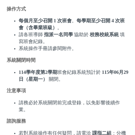
操作方式
每個月至少召開 1 次班會
。
每學期至少召開 4 次班
會（含畢業班級）
。
請各班導師
指派一名同學
協助於
校務校統系統
填
寫班會紀錄。
系統操作手冊請參閱附件。
系統關閉時間
114學年度第2學期
班會紀錄系統預計於
115年06月29
日（星期一）
關閉。
注意事項
請務必於系統關閉前完成登錄，以免影響後續作
業。
諮詢服務
若對系統操作有任何疑問，請電洽
課指二組
：分機