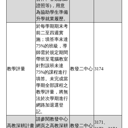
證照等)，用意
為協助學生準備
升學就業履歷。
於每學期期末考
前二至四週實
施；填答率未達
75%的班級，導
師需於規定期間
帶班至電腦教室
針對該班未達
教學評量
教發二中心
3174
75%的課程進行
填答。未完成當
學期全部課程之
教學評量，將無
法於次學期進行
網路加退選登
記。
請參閱教發中心
3171、
高教深耕計畫
網頁之高教深耕
教發二中心