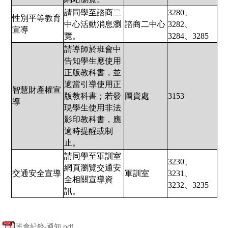
請同學至諮商二
3280、
性別平等教育
中心活動消息瀏
諮商二中心
3282、
宣導
覽。
3284、3285
請導師於班會中
告知學生應使用
正版教科書，並
適當引導使用正
智慧財產權宣
版教科書；若發
圖資處
3153
導
現學生使用非法
影印教科書，應
適時提醒或制
止。
請同學至軍訓室
3230、
網頁瀏覽交通安
交通安全宣導
軍訓室
3231、
全相關宣導資
3232、3235
訊。
班會紀錄-通知.pdf