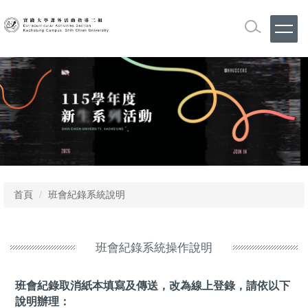
跳
到
主
要
內
容
區
首頁
班會紀錄系統說明
班會紀錄系統操作說明
班會紀錄取消紙本填寫及傳送，改為線上登錄，請依以下
說明辦理：