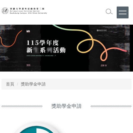
跳
到
主
要
內
容
區
首頁
獎助學金申請
獎助學金申請