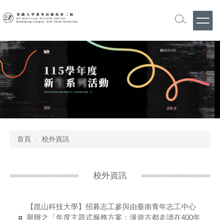
跳
到
主
要
內
容
區
首頁
校外資訊
校外資訊
【崑山科技大學】招募志工參與由臺南青年志工中心
舉辦之「年度主題式服務方案：漫遊古都走讀在400年