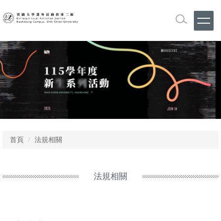
跳
到
主
要
內
容
區
首頁
法規相關
法規相關