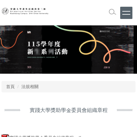
跳
到
主
要
內
容
區
首頁
法規相關
實踐大學獎助學金委員會組織章程