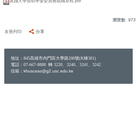
實踐大學獎助學金委員會組織章程.pdf
瀏覽數:
973
友善列印
分享
地址：845高雄市內門區大學路200號(K棟301)
電話：07-667-8888 轉 3220、3240、3241、3242
信箱：khusceas@g2.usc.edu.tw