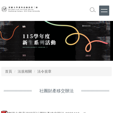
跳
到
主
要
內
容
區
首頁
法規相關
法令規章
社團財產移交辦法