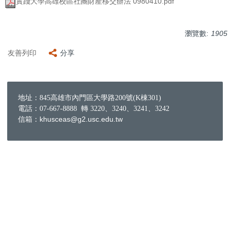
實踐大學高雄校區社團財產移交辦法 0980410.pdf
瀏覽數:
1905
友善列印
分享
地址：845高雄市內門區大學路200號(K棟301)
電話：07-667-8888 轉 3220、3240、3241、3242
信箱：khusceas@g2.usc.edu.tw