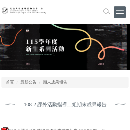
跳
到
主
要
內
容
區
首頁
最新公告
期末成果報告
108-2 課外活動指導二組期末成果報告