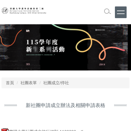
跳
到
主
要
內
容
區
首頁
社團表單
社團成立/停社
新社團申請成立辦法及相關申請表格