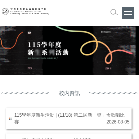
跳
到
主
要
內
容
區
校內資訊
115學年度新生活動 | (11/18) 第二屆新「聲」盃歌唱比
賽
2026-08-05