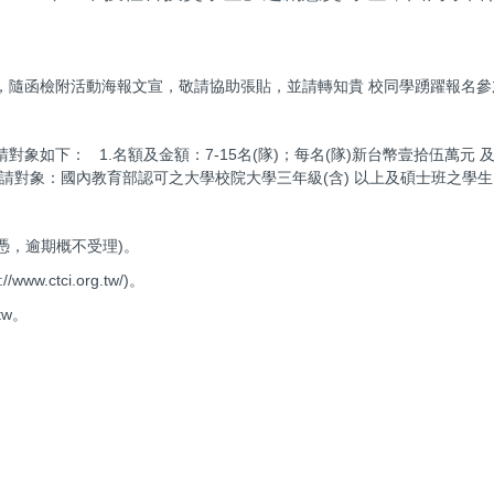
金，隨函檢附活動海報文宣，敬請協助張貼，並請轉知貴 校同學踴躍報名
對象如下： 1.名額及金額：7-15名(隊)；每名(隊)新台幣壹拾伍萬元
.申請對象：國內教育部認可之大學校院大學三年級(含) 以上及碩士班之學
。
 為憑，逾期概不受理)。
ctci.org.tw/)。
tw。