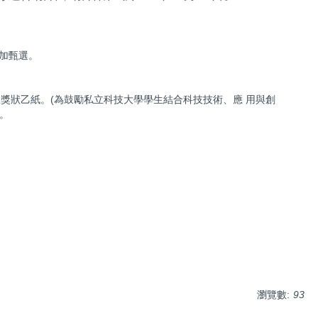
參加甄選。
 及獎狀乙紙。(為鼓勵私立科技大學學生結合科技技術、應 用與創
生。
瀏覽數:
93