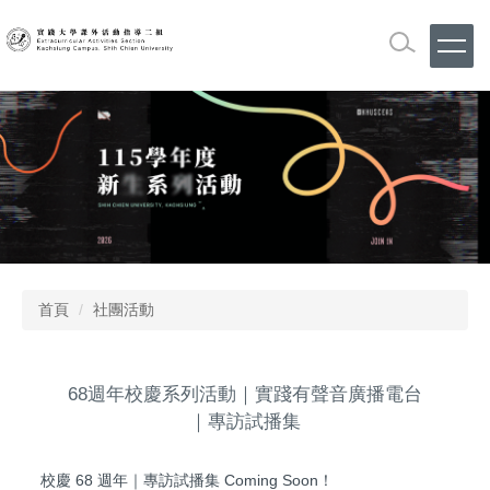
跳
到
主
要
內
容
區
首頁
社團活動
68週年校慶系列活動｜實踐有聲音廣播電台
｜專訪試播集
校慶 68 週年｜專訪試播集 Coming Soon！