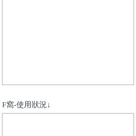
F窩-使用狀況↓