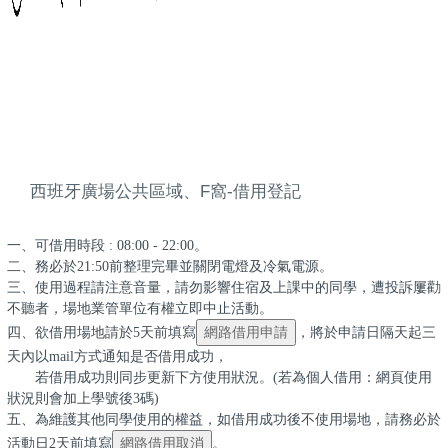
西班牙廣場公共區域、F窩-借用登記
一、可借用時段 : 08:00 - 22:00。
二、務必於21:50前整理完畢並關閉電燈及冷氣電源。
三、使用過程請注意音量，請勿影響住宿及上課中的同學，遭投訴屢勸
不聽者，場地業管單位有權立即中止活動。
四、欲借用場地請於5天前填寫
，將於申請日隔天起三
天內以mail方式通知是否借用成功，
若借用成功則同步更新下方使用狀況。(若為個人借用：網頁使用
狀況則會加上學號後3碼)
五、為維護其他同學使用的權益，如借用成功後不使用場地，請務必於
活動日2天前填寫
。